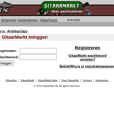
|
Verlanglijst
|
Aanbiedingen
|
GitaarForum
8-08-2026
ome:
Archtop/Jazz
GitaarMarkt Inloggen
Registreren
oginnaam:
GitaarMarkt wachtwoord
achtwoord:
vergeten?
Bekijk/Wijzig je registratiegegeve
GitaarNet
|
GitaarMarkt
|
GitaarMarkt Help
|
Over GitaarNet
|
Contact
|
Adverteren
© 2014 GitaarNet.NL All rights reserved.