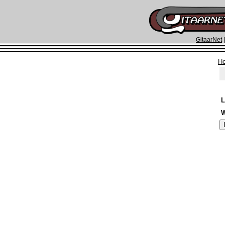
GitaarNet
H
L
W