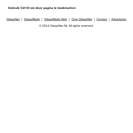
Gebruik Ctrl+D om deze pagina te bookmarken
GitaarNet
|
GitaarMarkt
|
GitaarMarkt Help
|
Over GitaarNet
|
Contact
|
Adverteren
© 2014 GitaarNet.NL All rights reserved.