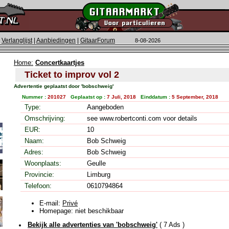
|
Verlanglijst
|
Aanbiedingen
|
GitaarForum
8-08-2026
Home:
Concertkaartjes
Ticket to improv vol 2
Advertentie geplaatst door 'bobschweig'
Nummer :
201027
Geplaatst op :
7 Juli, 2018
Einddatum :
5 September, 2018
Type:
Aangeboden
Omschrijving:
see www.robertconti.com voor details
EUR:
10
Naam:
Bob Schweig
Adres:
Bob Schweig
Woonplaats:
Geulle
Provincie:
Limburg
Telefoon:
0610794864
E-mail:
Privé
Homepage: niet beschikbaar
Bekijk alle advertenties van 'bobschweig'
( 7 Ads )