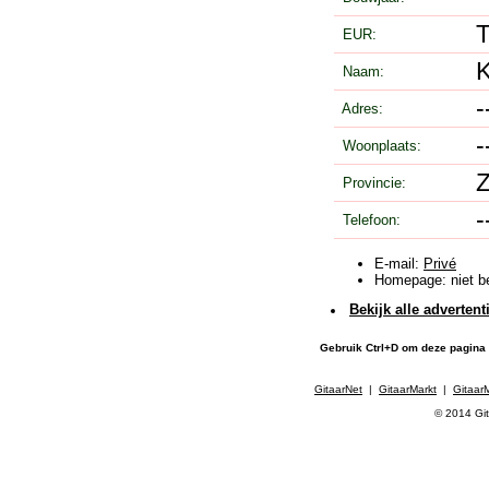
EUR:
Naam:
Adres:
Woonplaats:
Z
Provincie:
Telefoon:
E-mail:
Privé
Homepage: niet b
Bekijk alle advertent
Gebruik Ctrl+D om deze pagina
GitaarNet
|
GitaarMarkt
|
Gitaar
© 2014 Git