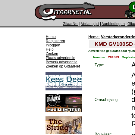
GitaarNet
|
Verlanglijst
|
Aanbiedingen
|
Gita
Home
Home:
Versterkeronderde
Registreren
KMD GV100SD gi
Inloggen
Help
Advertentie geplaatst door 'guit
Zoeken
Nummer :
201063
Geplaats
Plaats advertentie
Bewerk advertentie
Type:
Zoeken op GitaarNet
A
e
(
d
Omschrijving:
m
t
R
Bouwjaar: