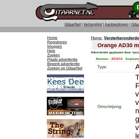
GitaarNet
|
Verlanglijst
|
Aanbiedingen
|
Gita
Home
Home:
Versterkeronderde
Registreren
Orange AD30 me
Inloggen
Help
Advertentie geplaatst door 'sjes
Zoeken
Nummer :
201074
Geplaats
Plaats advertentie
Bewerk advertentie
Type:
Zoeken op GitaarNet
T
F
v
v
Omschrijving:
n
g
v
l