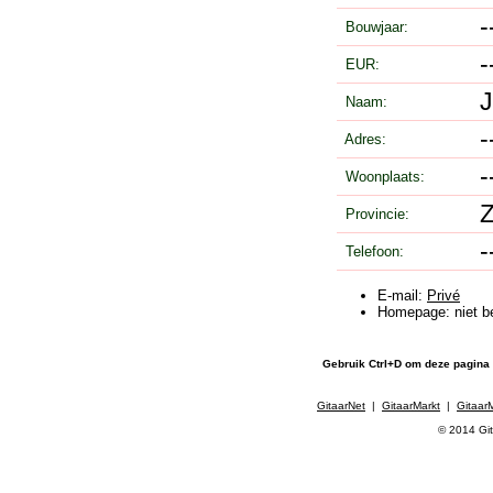
Bouwjaar:
EUR:
Naam:
Adres:
Woonplaats:
Z
Provincie:
Telefoon:
E-mail:
Privé
Homepage: niet b
Gebruik Ctrl+D om deze pagina
GitaarNet
|
GitaarMarkt
|
Gitaar
© 2014 Git