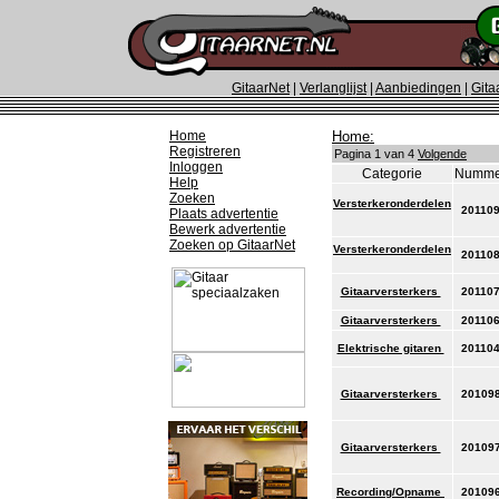
GitaarNet
|
Verlanglijst
|
Aanbiedingen
|
Gita
Home
Home:
Registreren
Pagina 1 van 4
Volgende
Inloggen
Categorie
Numme
Help
Zoeken
Versterkeronderdelen
20110
Plaats advertentie
Bewerk advertentie
Zoeken op GitaarNet
Versterkeronderdelen
20110
Gitaarversterkers
20110
Gitaarversterkers
20110
Elektrische gitaren
20110
Gitaarversterkers
20109
Gitaarversterkers
20109
Recording/Opname
20109