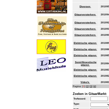
Diversen
20109
Gitaarversterkers
20109
Gitaarversterkers
20109
Gitaarversterkers
20109
Gitaarversterkers
20109
Elektrische gitaren
20108
Elektrische gitaren
20108
Elektrische gitaren
20108
Semi/Akoestische
20108
gitaren
Elektrische gitaren
20108
Elektrische gitaren
20108
Video's
20108
Pagina: [
1
] [
2
] [
3
] [
4
]
Zoeken in GitaarMarkt:
Trefwoord:
Type: