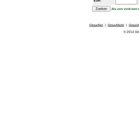
EUR:
Als een veld niet
GitaarNet
|
GitaarMarkt
|
Gitaar
© 2014 Git